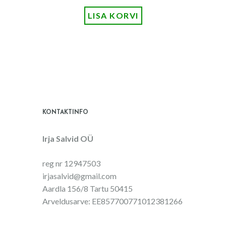
LISA KORVI
KONTAKTINFO
Irja Salvid OÜ
reg nr 12947503
irjasalvid@gmail.com
Aardla 156/8 Tartu 50415
Arveldusarve: EE857700771012381266