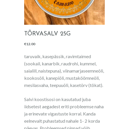
TÕRVASALV 25G
€
12.00
taruvaik, kasepässik, ravimtaimed
(sookail, kanarbik, raudrohi, kummel,
saialill, naistepuna), viinamarjaseemneõli,
kookosõli, kanepiõli, mustaköömneõli,
mesilasvaha, teepuuõli, kasetõrv (tökat).
Salvi koostisosi on kasutatud juba
iidsetest aegadest eriti probleemse naha
ja erinevate vigastuste korral. Kanda
eelnevalt puhastatud nahale 1- 2 korda
päevas. Probleemsed pinnad võib