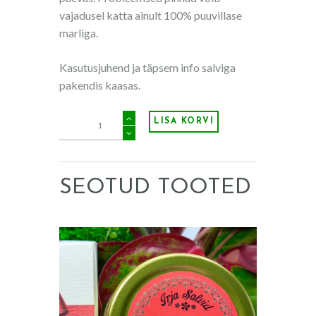
vajadusel katta ainult 100% puuvillase
marliga.
Kasutusjuhend ja täpsem info salviga
pakendis kaasas.
Tõrvasalv
LISA KORVI
25g
kogus
SEOTUD TOOTED