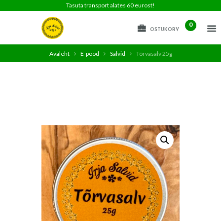
Tasuta transport alates 60 eurost!
0
OSTUKORV
Avaleht
E-pood
Salvid
Tõrvasalv 25g