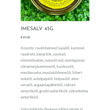
IMESALV 45G
€
19.00
Koostis: ravimtaimed (saialill, kummel,
raudrohi, kanarbik, sookail,
nõmmliivatee, nuluvõrsed, naistepuna),
viinamarjaseemneõli, kookosõli,
mesilasvaha, mustaköömneõli, Siberi
nuluõli, astelpajuõli, teepuuõli, aloe-
veraõli, argaaniapähkliõli, sidruni
eeterlikõli, greibi eeterlikõli, sidrunheina
eeterlikõli.
Salvi määrida õhukese kihina ninale ja