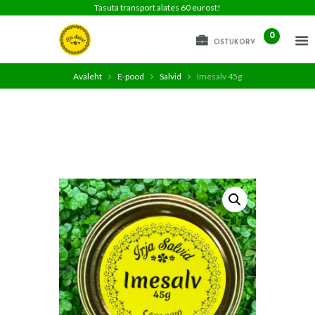
Tasuta transport alates 60 eurost!
0
OSTUKORV
Avaleht
E-pood
Salvid
Imesalv 45g