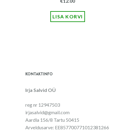
€
12.00
LISA KORVI
KONTAKTINFO
Irja Salvid OÜ
reg nr 12947503
irjasalvid@gmail.com
Aardla 156/8 Tartu 50415
Arveldusarve: EE857700771012381266