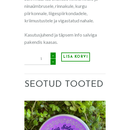
ninaümbrusele, rinnakule, kurgu
piirkonnale, liigespiirkondadele,
kriimustustele ja vigastatud nahale.
Kasutusjuhend ja täpsem info salviga
pakendis kaasas.
Imesalv
LISA KORVI
45g
kogus
SEOTUD TOOTED