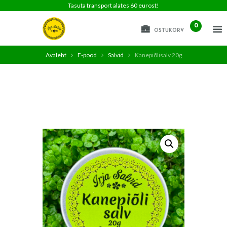
Tasuta transport alates 60 eurost!
0
OSTUKORV
Avaleht
E-pood
Salvid
Kanepiõlisalv 20g