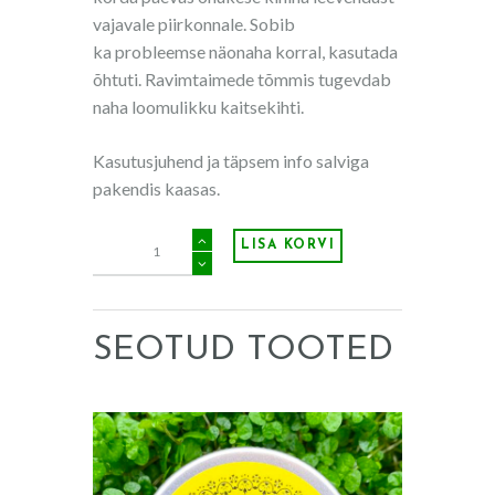
vajavale piirkonnale. Sobib
ka probleemse näonaha korral, kasutada
õhtuti. Ravimtaimede tõmmis tugevdab
naha loomulikku kaitsekihti.
Kasutusjuhend ja täpsem info salviga
pakendis kaasas.
Kanepiõlisalv
LISA KORVI
20g
kogus
SEOTUD TOOTED