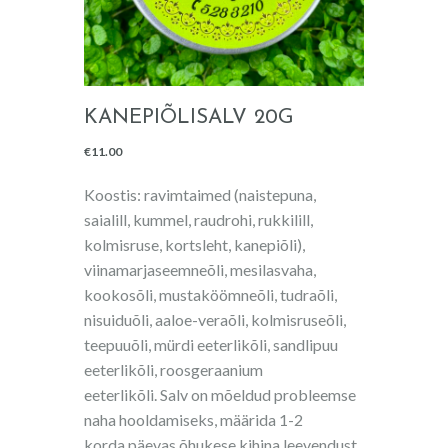
KANEPIÕLISALV 20G
€
11.00
Koostis: ravimtaimed (naistepuna,
saialill, kummel, raudrohi, rukkilill,
kolmisruse, kortsleht, kanepiõli),
viinamarjaseemneõli, mesilasvaha,
kookosõli, mustaköömneõli, tudraõli,
nisuiduõli, aaloe-veraõli, kolmisruseõli,
teepuuõli, mürdi eeterlikõli, sandlipuu
eeterlikõli, roosgeraanium
eeterlikõli.
Salv on mõeldud probleemse
naha hooldamiseks, määrida 1-2
korda päevas õhukese kihina leevendust