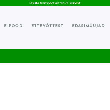
Tasuta transport alates 60 eurost!
E-POOD
ETTEVÕTTEST
EDASIMÜÜJAD