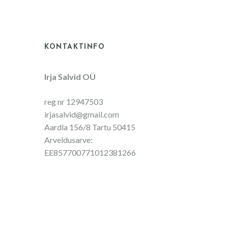
KONTAKTINFO
Irja Salvid OÜ
reg nr 12947503
irjasalvid@gmail.com
Aardla 156/8 Tartu 50415
Arveldusarve:
EE857700771012381266