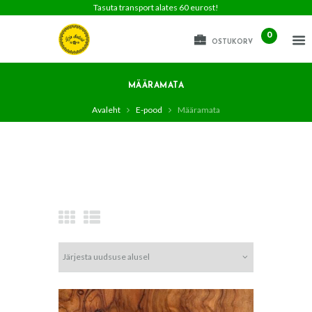
Tasuta transport alates 60 eurost!
0
OSTUKORV
MÄÄRAMATA
Avaleht
E-pood
Määramata