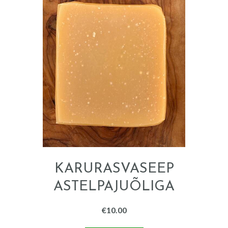
KARURASVASEEP
ASTELPAJUÕLIGA
120 G
€
10.00